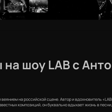
 на шоу LAB с Ант
ым веянием на российской сцене. Автор и вдохновитель «L
вестных композиций, он буквально вдыхает жизнь в песни,