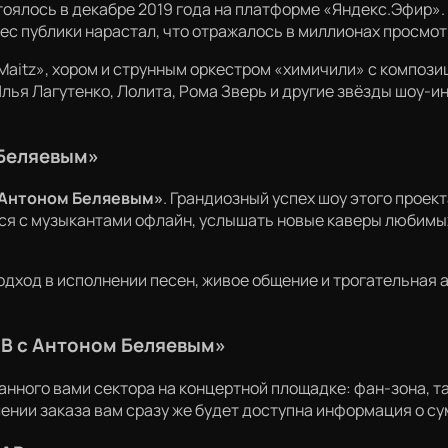
тоялось в декабре 2019 года на платформе «Яндекс.Эфир».
рес публики нарастал, что отражалось в миллионах просмот
Maitz», хором и струнным оркестром «химичили» с компози
 Илья Лагутенко, Лолита, Рома Зверь и другие звёзды шоу-
 Беляевым»
с Антоном Беляевым»
. Грандиозный успех шоу этого проек
ся с музыкантами офлайн, услышать новые каверы любимых
одход в исполнении песен, живое общение и трогательная 
AB с Антоном Беляевым»
анного вами сектора на концертной площадке: фан-зона, та
нии заказа вам сразу же будет доступна информация о сум