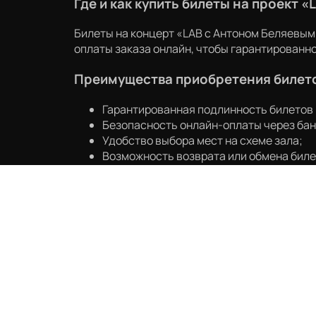
Где и как купить билеты на проект «
Билеты на концерт «LAB с Антоном Беляевым»
оплаты заказа онлайн, чтобы гарантированн
Преимущества приобретения билето
Гарантированная подлинность билетов 
Безопасность онлайн-оплаты через бан
Удобство выбора мест на схеме зала;
Возможность возврата или обмена билет