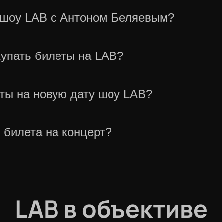
 шоу LAB с Антоном Беляевым?
ь на схему зала, представленную на странице
купать билеты на LAB?
ст, чтобы подобрать наиболее удобный вариан
 пользуются высоким спросом, поэтому самые
еты на новую дату шоу LAB?
вы хотите широкий выбор мест, рекомендуем о
 обновляется. Как только организаторы объя
 билета на концерт?
приятия. Следите за обновлениями, чтобы не 
т на шоу LAB с Антоном Беляевым направляет
ятия достаточно иметь при себе билет и доку
тора. Дополнительно обращаться в кассу пе
LAB в объективе