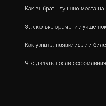
Как выбрать лучшие места на
При выборе билетов ориентируйтес
За сколько времени лучше по
расположение секторов, рядов и ме
бюджетом и предпочтениями.
Концерты проекта Антона Беляева
Как узнать, появились ли бил
задолго до даты проведения. Если 
открытия продаж.
Расписание выступлений регулярно
Что делать после оформления
о них появляется на странице меро
После подтверждения покупки биле
контактным данным. В день меропри
предусмотрено правилами организа
требуется.