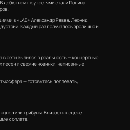
 В дебютном шоу гостями стали Полина
ров.
циями в «LAB» Александр Ревва, Леонид
индустрии. Каждый раз получалось зрелищно и
та в сети вылился в реальность — концертные
 песен и свежие новинки, написанные
атмосфера — готовьтесь подпевать,
нцпол или трибуны. Близость к сцене
ме к оплате.