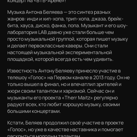
концерт на «ВТБ-Арене»!
Музыка Антона Беляева — это синтез разных
жанров: инди и хип-хопа, трип-хопа, джаза, брейк-
бита, хауса, диско, фанка, попа. Музыкант и его шоу-
лаборатория LAB давно уже стали больше чем
просто музыкальной группой, которая пишет музыку
и делает первоклассные каверы. Они стали
настоящей музыкальной экспериментальной
площадкой, которой всегда есть чем удивить.
Известность Антону Беляеву принесло участие в
телешоу «Голос» на Первом канале в 2013 году. Он не
только вышел в финал, но и впечатлил зрителей и
жюри своим талантом и харизмой. Сейчас он и
музыканты его проекта «Therr Maitz» регулярно
радуют всех, кто любит хорошую музыку, своими
большими концертами.
Кстати, Беляев продолжил своё участие в проекте
«Голос», но уже в качестве наставника и помогает
раскрыться молодым талантам.