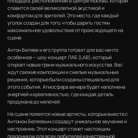
площадка, расположенная в центре Москвы, которая
славится своей великолепной акустикой и
комфортом для зрителей. Это место, где каждый
уголок создан для того, чтобы дарить гостям
максимальное удовольствие от происходящего на
сцене.
Антон Беляев и его группа готовят для вас нечто
особенное — шоу-концерт ЛАБ (LAB), который
откроет новые грани музыкального искусства. Вас
ждут свежие композиции и смелые музыкальные
решения, которые были созданы специально для
этого события. Атмосфера вечера будет наполнена
энергией и креативностью, где каждая деталь
продумана до мелочей.
На сцене появятся новые артисты, которые вместе с
Антоном Беляевым создадут уникальное звучание и
настроение. Этот концерт станет настоящим
праздником для всех любителей качественной