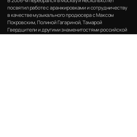
В 2006-м перебрался в Москву и несколько лет
посвятил работе с аранжировками и сотрудничеству
в качестве музыкального продюсера с Максом
Покровским, Полиной Гагариной, Тамарой
Гвердцители и другими знаменитостями российской
эстрады.
С 2011 ведет активную концертную деятельность с
«Therr Maitz».
В 2013 участвовал в шоу «Голос» на «Первом канале»,
где дошел до полуфинала, а в сезонах в 2023-25
годах вошел в число наставников.
В 2019 году представил публике новый проект «ЛАБ
(LAB)». Приглашенный гость вместе с музыкантами
группы «Therr Maitz», струнным оркестром и хором
исполняет свою песню и две «чужих» композиции.
Знакомые песни звучат совершенно в другом стиле и
приобретают интересные оттенки, что отозвалось в