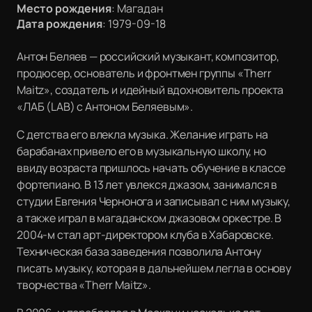
Место рождения
:
Магадан
Дата рождения
:
1979-09-18
Антон Беляев — российский музыкант, композитор,
продюсер, основатель и фронтмен группы «Therr
Maitz», создатель и идейный вдохновитель проекта
«ЛАБ (LAB) с Антоном Беляевым».
С детства его влекла музыка. Желание играть на
барабанах привело его в музыкальную школу, но
ввиду возраста пришлось начать обучение в классе
фортепиано. В 13 лет увлекся джазом, занимался в
студии Евгения Чернонога и записывал с ним музыку,
а также играл в магаданском джазовом оркестре. В
2004-м стал арт-директором клуба в Хабаровске.
Техническая база заведения позволила Антону
писать музыку, которая в дальнейшем легла в основу
творчества «Therr Maitz».