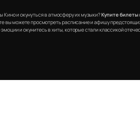
ы Кино и окунуться в атмосферу их музыки?
Купите билеты
айте вы можете просмотреть расписание и афишу предстоящи
эмоции и окунитесь в хиты, которые стали классикой отече