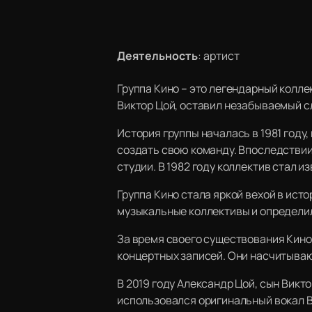
Деятельность
:
артист
Группа Кино – это легендарный колле
Виктор Цой, оставил незабываемый с
История группы началась в 1981 году
создать свою команду. Впоследствии
студии. В 1982 году коллектив стал и
Группа Кино стала яркой вехой в ист
музыкальные коллективы и определил
За время своего существования Кино 
концертных записей. Они насчитываю
В 2019 году Александр Цой, сын Викт
использовался оригинальный вокал В