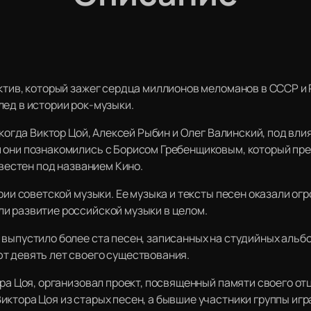
ктив, который зажег сердца миллионов меломанов в СССР и 
лед в истории рок-музыки.
, когда Виктор Цой, Алексей Рыбин и Олег Валинский, под вл
 они познакомились с Борисом Гребенщиковым, который пре
звестен под названием Кино.
ории советской музыки. Ее музыка и тексты песен оказали ог
и развитие российской музыки в целом.
выпустило более ста песен, записанных на студийных альбо
т девять лет своего существования.
ора Цоя, организовал проект, посвященный памяти своего от
иктора Цоя из старых песен, а бывшие участники группы иг