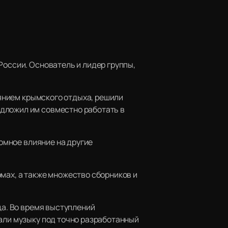
России. Основатель и лидер группы,
иянием крымского отдыха, решили
дложил им совместно работать в
ромное влияние на другие
мах, а также множество сборников и
ца. Во время выступлений
рали музыку под точно разработанный