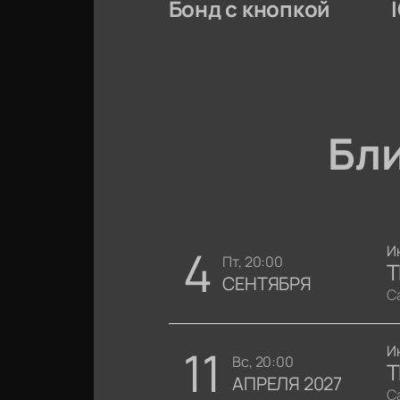
Бонд с кнопкой
Бл
4
И
пт, 20:00
T
СЕНТЯБРЯ
С
11
И
вс, 20:00
T
АПРЕЛЯ 2027
С