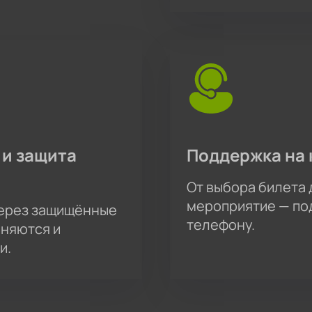
 и защита
Поддержка на 
От выбора билета 
мероприятие — под
через защищённые
телефону.
аняются и
и.