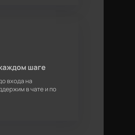
каждом шаге
до входа на
держим в чате и по