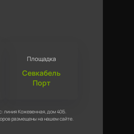
Площадка
Севкабель
Порт
: линия Кожевенная, дом 40Б.
торов размещены на нашем сайте.