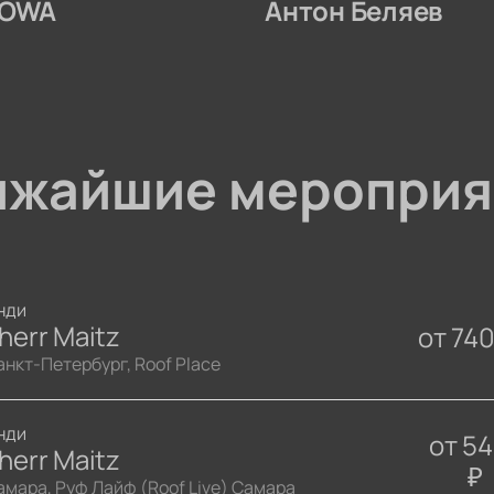
IOWA
Антон Беляев
ижайшие мероприя
нди
herr Maitz
от
74
анкт-Петербург, Roof Place
нди
от
5
herr Maitz
₽
амара, Руф Лайф (Roof Live) Самара