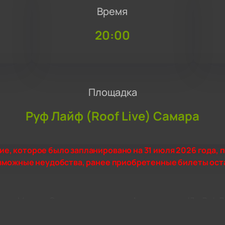
Время
20:00
Площадка
Руф Лайф (Roof Live) Самара
, которое было запланировано на 31 июля 2026 года, п
озможные неудобства, ранее приобретенные билеты ос
рора Молл» в Самаре по адресу: ул. Аэродромная, 47а. Руф Л
 музыка встречаются под открытым небом.