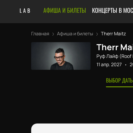
АФИША И БИЛЕТЫ
КОНЦЕРТЫ В МОС
LAB
Главная
Афиша и билеты
Therr Maitz
Therr Ma
Руф Лайф (Roof 
11 апр. 2027
2
ВЫБОР ДАТЫ