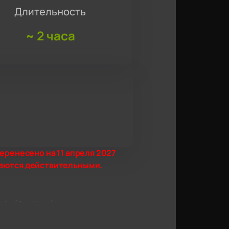
Длительность
~
2 часа
еренесено на 11 апреля 2027
таются действительными.
айв (Roof Live) открывает для