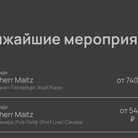
ижайшие мероприя
нди
herr Maitz
от
74
анкт-Петербург, Roof Place
нди
от
5
herr Maitz
₽
амара, Руф Лайф (Roof Live) Самара