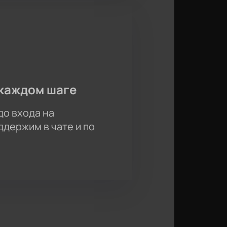
каждом шаге
до входа на
держим в чате и по