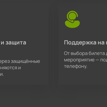
 и защита
Поддержка на 
От выбора билета 
мероприятие — под
через защищённые
телефону.
аняются и
и.