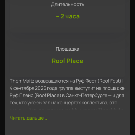
Длительность
~
2 часа
Площадка
Roof Place
Therr Maitz возвращаются на Руф Фест (Roof Fest)!
4 сентября 2026 года группа выступит на площадке
Руф Плейс (Roof Place) в Санкт-Петербурге — и для
тех, кто уже бывал на концертах коллектива, это
отличный повод вернуться. Музыканты Therr Maitz
никогда не повторяют одну и ту же программу:
Читать дальше...
импровизации, новые аранжировки и живая
энергия делают каждое выступление уникальным