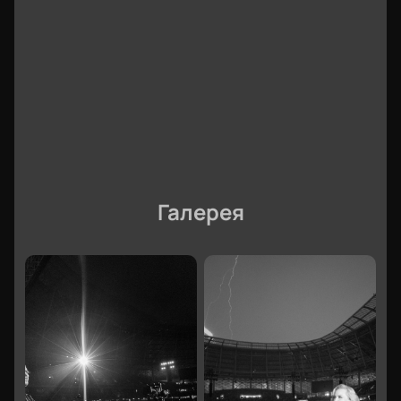
удобные места на крыше Roof Place
Билеты на концерт Therr Maitz в Санкт-Петербурге
доступны к покупке на нашем сайте. Выберите зону,
укажите данные и оплатите бронирование.
Электронные пригласительные придут на почту
после покупки. Мы гарантируем подлинность
билетов и обеспечиваем удобную доставку.
Галерея