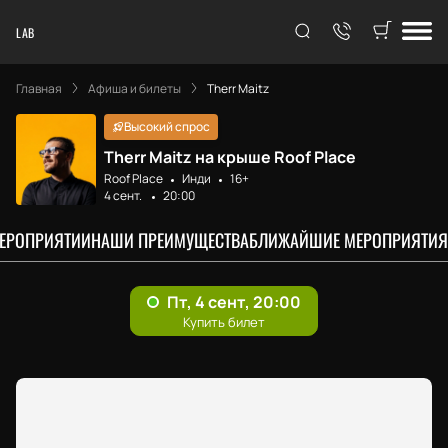
LAB
Главная
Афиша и билеты
Therr Maitz
Высокий спрос
Therr Maitz на крыше Roof Place
Roof Place
Инди
16+
4 сент.
20:00
МЕРОПРИЯТИИ
НАШИ ПРЕИМУЩЕСТВА
БЛИЖАЙШИЕ МЕРОПРИЯТИЯ