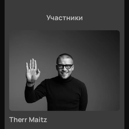
Участники
Therr Maitz