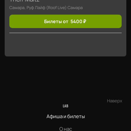
Самара, Руф Лайф (Roof Live) Самара
Билеты от
5400
₽
Наверх
LAB
Афиша и билеты
О нас