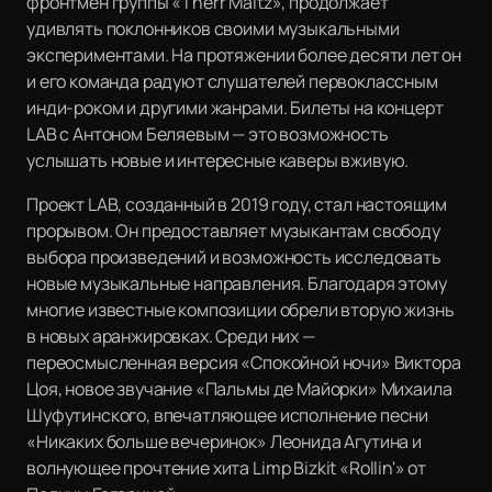
фронтмен группы «Therr Maitz», продолжает
удивлять поклонников своими музыкальными
экспериментами. На протяжении более десяти лет он
и его команда радуют слушателей первоклассным
инди-роком и другими жанрами. Билеты на концерт
LAB с Антоном Беляевым — это возможность
услышать новые и интересные каверы вживую.
Проект LAB, созданный в 2019 году, стал настоящим
прорывом. Он предоставляет музыкантам свободу
выбора произведений и возможность исследовать
новые музыкальные направления. Благодаря этому
многие известные композиции обрели вторую жизнь
в новых аранжировках. Среди них —
переосмысленная версия «Спокойной ночи» Виктора
Цоя, новое звучание «Пальмы де Майорки» Михаила
Шуфутинского, впечатляющее исполнение песни
«Никаких больше вечеринок» Леонида Агутина и
волнующее прочтение хита Limp Bizkit «Rollin'» от